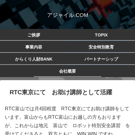
アジャイル.COM
ご挨拶
TOPIX
事業内容
安全特別教育
からくり人財BANK
パートナーシップ
会社概要
RTC東京にて お助け講師として活躍
RTC富山では月4回程度 RTC東京にてお助け講師をして
います。富山からもRTC富山にお越しの方もおります
が、これからは地元 富山で ロボット特別安全講習 を
受けてくださると 双方ともに WIN WIN ですね。